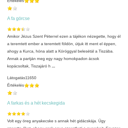
Értékelés
A fa görcse
Amikor Jézus Szent Péterrel ezen a tájékon nézegette, hogy él
a teremtett ember a teremtett földön, útjuk itt ment el éppen,
ahogy a Kurca, hóna alatt a Kóróggyal belesétál a Tiszába.
Annak a partján meg egy nagy homokpadon ácsok
kopácsoltak, Tiszajáró h
...
Látogatás
11650
Értékelés
A farkas és a hét kecskegida
Volt egy öreg anyakecske s annak hét gidácskája. Úgy