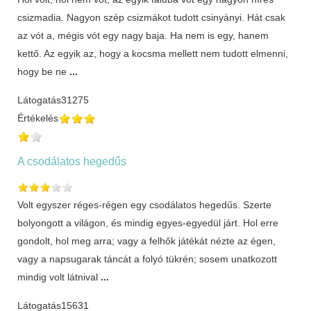
csizmadia. Nagyon szép csizmákot tudott csinyányi. Hát csak
az vót a, mégis vót egy nagy baja. Ha nem is egy, hanem
kettő. Az egyik az, hogy a kocsma mellett nem tudott elmenni,
hogy be ne
...
Látogatás
31275
Értékelés
A csodálatos hegedűs
Volt egyszer réges-régen egy csodálatos hegedűs. Szerte
bolyongott a világon, és mindig egyes-egyedül járt. Hol erre
gondolt, hol meg arra; vagy a felhők játékát nézte az égen,
vagy a napsugarak táncát a folyó tükrén; sosem unatkozott
mindig volt látnival
...
Látogatás
15631