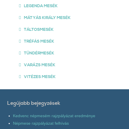
LEGENDA MESÉK
MÁTYÁS KIRÁLY MESÉK
TÁLTOSMESÉK
TRÉFÁS MESÉK
TÜNDÉRMESÉK
VARÁZS MESÉK
VITÉZES MESÉK
Legújabb bejegyzések
Kedvenc népmesém rajzpályázat eredménye
Népmese rajzpályázat felhívás