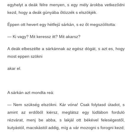
egyhelyt a deák félre menyen, s egy mély árokba vetkeződni
kezd, hogy a deák gúnyába őtözzék s elszökjék.
Éppen ott hevert egy hétfejű sárkán, s ez őt megszólította:
— Ki vagy? Mit keressz itt? Mit akarsz?
A deák elbeszélte a sárkánnak az egész dógát, s azt es, hogy
most eppen szökni
akar el.
A sárkán azt mondta reá:
— Nem szükség elszökni. Kár vóna! Csak folytasd útadot, s
amint az erdőből kiérsz, meglátsz egy lúdlábon forduló
rézvárat, menj be abba, s lakjál ott békével feleségestől,
kutyástól, macskástól addig, míg a vár mozogni s forogni kezd;