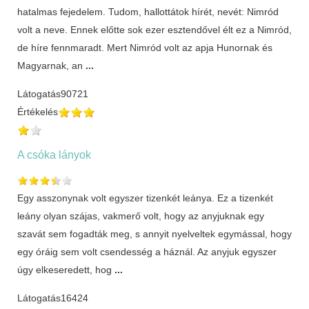
hatalmas fejedelem. Tudom, hallottátok hírét, nevét: Nimród
volt a neve. Ennek előtte sok ezer esztendővel élt ez a Nimród,
de híre fennmaradt. Mert Nimród volt az apja Hunornak és
Magyarnak, an
...
Látogatás
90721
Értékelés
A csóka lányok
Egy asszonynak volt egyszer tizenkét leánya. Ez a tizenkét
leány olyan szájas, vakmerő volt, hogy az anyjuknak egy
szavát sem fogadták meg, s annyit nyelveltek egymással, hogy
egy óráig sem volt csendesség a háznál. Az anyjuk egyszer
úgy elkeseredett, hog
...
Látogatás
16424