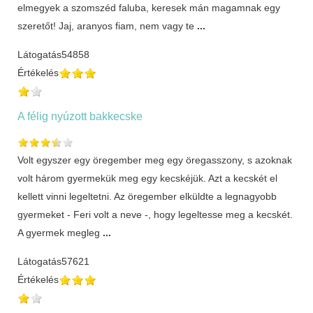
elmegyek a szomszéd faluba, keresek mán magamnak egy
szeretőt! Jaj, aranyos fiam, nem vagy te
...
Látogatás
54858
Értékelés
A félig nyúzott bakkecske
Volt egyszer egy öregember meg egy öregasszony, s azoknak
volt három gyermekük meg egy kecskéjük. Azt a kecskét el
kellett vinni legeltetni. Az öregember elküldte a legnagyobb
gyermeket - Feri volt a neve -, hogy legeltesse meg a kecskét.
A gyermek megleg
...
Látogatás
57621
Értékelés