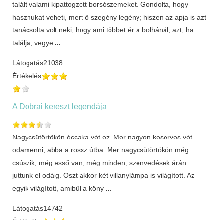
talált valami kipattogzott borsószemeket. Gondolta, hogy
hasznukat veheti, mert ő szegény legény; hiszen az apja is azt
tanácsolta volt neki, hogy ami többet ér a bolhánál, azt, ha
találja, vegye
...
Látogatás
21038
Értékelés
A Dobrai kereszt legendája
Nagycsütörtökön éccaka vót ez. Mer nagyon keserves vót
odamenni, abba a rossz útba. Mer nagycsütörtökön még
csúszik, még esső van, még minden, szenvedések árán
juttunk el odáig. Oszt akkor két villanylámpa is világított. Az
egyik világított, amibűl a köny
...
Látogatás
14742