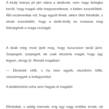
A király leánya jól járt utána a deáknak, nem nagy dologba
került, hogy magát véle megszerettesse; s ketten esszekőttek.
Álló esztenedeje vót, hogy együtt élnek; akkor őköt felrakták, s
útnak eresztették, hogy a deák-király es mutassa meg
feleséginek a maga országát.
A deák még most ijedt meg, hogy kurucoson tanál járni.
Szepegett, szepegett, de csak elszánta magát, hogy úgy
legyen, ahogy jő. Mondá magában:
— Elindulok vélik, s ha nem egyéb, elszököm töllik,
visszamegyek a kolégyomba!
A deákköntöst soha sem hagyta el magától.
Elindultak, s addig mennek, míg egy nagy erdőbe érnek; ott