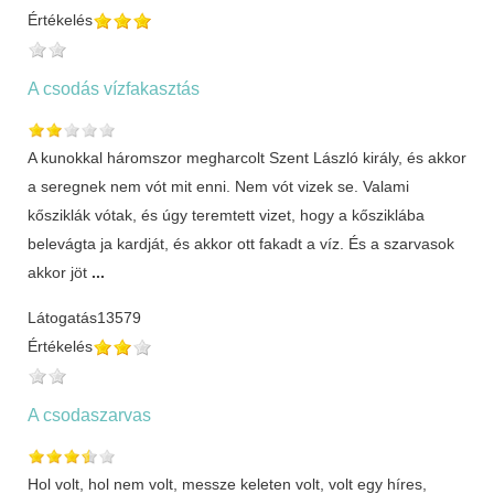
Értékelés
A csodás vízfakasztás
A kunokkal háromszor megharcolt Szent László király, és akkor
a seregnek nem vót mit enni. Nem vót vizek se. Valami
kősziklák vótak, és úgy teremtett vizet, hogy a kősziklába
belevágta ja kardját, és akkor ott fakadt a víz. És a szarvasok
akkor jöt
...
Látogatás
13579
Értékelés
A csodaszarvas
Hol volt, hol nem volt, messze keleten volt, volt egy híres,