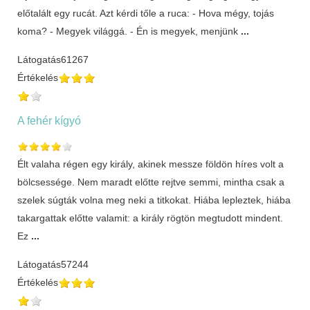
előtalált egy rucát. Azt kérdi tőle a ruca: - Hova mégy, tojás
koma? - Megyek világgá. - Én is megyek, menjünk
...
Látogatás
61267
Értékelés
A fehér kígyó
Élt valaha régen egy király, akinek messze földön híres volt a
bölcsessége. Nem maradt előtte rejtve semmi, mintha csak a
szelek súgták volna meg neki a titkokat. Hiába lepleztek, hiába
takargattak előtte valamit: a király rögtön megtudott mindent.
Ez
...
Látogatás
57244
Értékelés