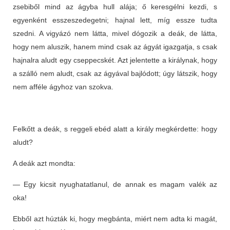
zsebiből mind az ágyba hull alája; ő keresgélni kezdi, s
egyenként esszeszedegetni; hajnal lett, míg essze tudta
szedni. A vigyázó nem látta, mivel dógozik a deák, de látta,
hogy nem aluszik, hanem mind csak az ágyát igazgatja, s csak
hajnalra aludt egy cseppecskét. Azt jelentette a királynak, hogy
a szálló nem aludt, csak az ágyával bajlódott; úgy látszik, hogy
nem afféle ágyhoz van szokva.
Felkőtt a deák, s reggeli ebéd alatt a király megkérdette: hogy
aludt?
A deák azt mondta:
— Egy kicsit nyughatatlanul, de annak es magam valék az
oka!
Ebből azt húzták ki, hogy megbánta, miért nem adta ki magát,