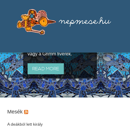
Válogatások a szájhagyomány
útján terjedő elbeszélésekből,
melyeket olyan ismert gyűjtők
állítottak össze, mint Benedek
Elek, Illyés Gyula, Arany László
vagy a Grimm fivérek.
READ MORE
Mesék
A deákból lett király