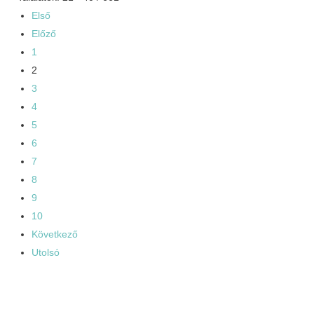
Első
Előző
1
2
3
4
5
6
7
8
9
10
Következő
Utolsó