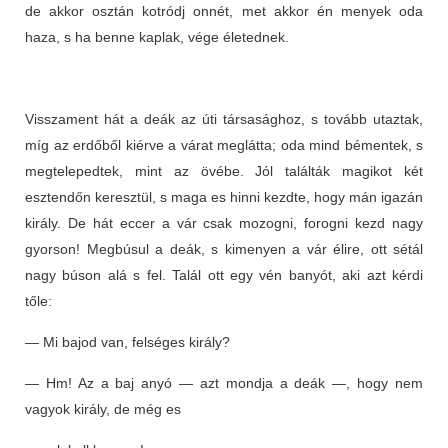
de akkor osztán kotródj onnét, met akkor én menyek oda
haza, s ha benne kaplak, vége életednek.
Visszament hát a deák az úti társasághoz, s tovább utaztak,
míg az erdőből kiérve a várat meglátta; oda mind bémentek, s
megtelepedtek, mint az övébe. Jól találták magikot két
esztendőn keresztül, s maga es hinni kezdte, hogy mán igazán
király. De hát eccer a vár csak mozogni, forogni kezd nagy
gyorson! Megbúsul a deák, s kimenyen a vár élire, ott sétál
nagy búson alá s fel. Talál ott egy vén banyót, aki azt kérdi
tőle:
— Mi bajod van, felséges király?
— Hm! Az a baj anyó — azt mondja a deák —, hogy nem
vagyok király, de még es