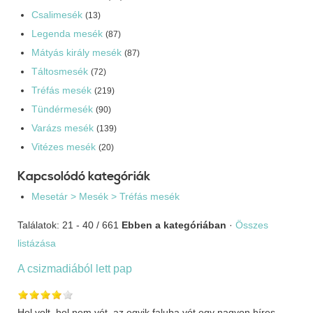
Csalimesék
(13)
Legenda mesék
(87)
Mátyás király mesék
(87)
Táltosmesék
(72)
Tréfás mesék
(219)
Tündérmesék
(90)
Varázs mesék
(139)
Vitézes mesék
(20)
Kapcsolódó kategóriák
Mesetár > Mesék > Tréfás mesék
Találatok: 21 - 40 / 661
Ebben a kategóriában
·
Összes
listázása
A csizmadiából lett pap
Hol volt, hol nem vót, az egyik faluba vót egy nagyon híres