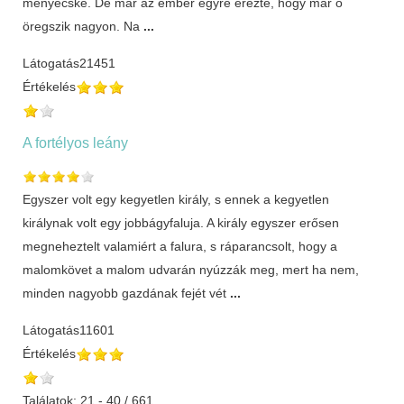
menyecske. De már az ember egyre érezte, hogy már ő
öregszik nagyon. Na
...
Látogatás
21451
Értékelés
A fortélyos leány
Egyszer volt egy kegyetlen király, s ennek a kegyetlen
királynak volt egy jobbágyfaluja. A király egyszer erősen
megneheztelt valamiért a falura, s ráparancsolt, hogy a
malomkövet a malom udvarán nyúzzák meg, mert ha nem,
minden nagyobb gazdának fejét vét
...
Látogatás
11601
Értékelés
Találatok: 21 - 40 / 661