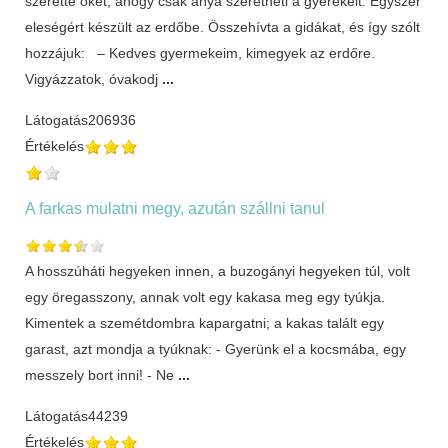
szerette őket, ahogy csak anya szeretheti a gyerekeit. Egyszer
eleségért készült az erdőbe. Összehívta a gidákat, és így szólt
hozzájuk: – Kedves gyermekeim, kimegyek az erdőre.
Vigyázzatok, óvakodj
...
Látogatás
206936
Értékelés
A farkas mulatni megy, azután szállni tanul
A hosszúháti hegyeken innen, a buzogányi hegyeken túl, volt
egy öregasszony, annak volt egy kakasa meg egy tyúkja.
Kimentek a szemétdombra kapargatni; a kakas talált egy
garast, azt mondja a tyúknak: - Gyerünk el a kocsmába, egy
messzely bort inni! - Ne
...
Látogatás
44239
Értékelés