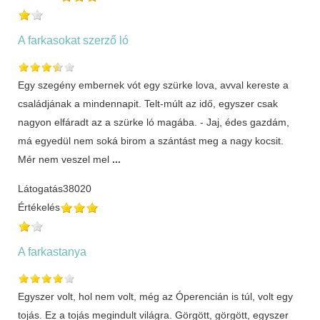
A farkasokat szerző ló
Egy szegény embernek vót egy szürke lova, avval kereste a
családjának a mindennapit. Telt-múlt az idő, egyszer csak
nagyon elfáradt az a szürke ló magába. - Jaj, édes gazdám,
má egyedül nem soká birom a szántást meg a nagy kocsit.
Mér nem veszel mel
...
Látogatás
38020
Értékelés
A farkastanya
Egyszer volt, hol nem volt, még az Óperencián is túl, volt egy
tojás. Ez a tojás megindult világra. Görgött, görgött, egyszer