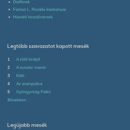
Diafilmek
Farkas L. Rozália kiadványai
Húsvéti locsolóversek
Legtöbb szavazatot kapott mesék
1
A zöld királyfi
2
A suszter manói
3
Káló
4
Az aranypálca
5
Gyöngyvirág Palkó
Bővebben...
Legújabb mesék