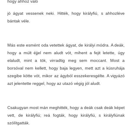
hogy ahhoz való
jó ágyat vessenek neki. Hitték, hogy királyfiú, s ahhozléve
bántak véle.
Más este esmént oda vetettek ágyat, de királyi módra. A deák,
hogy a múlt éjjel nem aludt vót, mihent a fejit letette, úgy
elaludt, mint a tök, virradtig meg sem moccant. Most a
borsóval nem kellett, hogy baja legyen, mett azt a küsruhája
szegibe kötte vót, mikor az ágyból esszekeresgélte. A vigyázó
azt jelentette reggel, hogy az utazó végig jól aludt.
Csakugyan most mán meghitték, hogy a deák csak deák képet
vett, de királyfiú; reá fogták, hogy királyfiú, s királyfiúnak
szólítgatták.