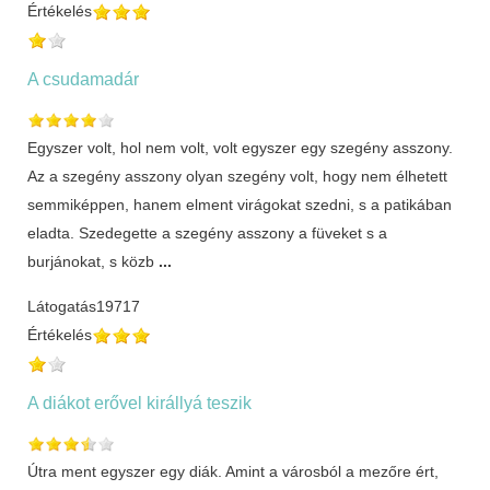
Értékelés
A csudamadár
Egyszer volt, hol nem volt, volt egyszer egy szegény asszony.
Az a szegény asszony olyan szegény volt, hogy nem élhetett
semmiképpen, hanem elment virágokat szedni, s a patikában
eladta. Szedegette a szegény asszony a füveket s a
burjánokat, s közb
...
Látogatás
19717
Értékelés
A diákot erővel királlyá teszik
Útra ment egyszer egy diák. Amint a városból a mezőre ért,