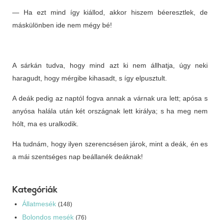
— Ha ezt mind így kiállod, akkor hiszem béeresztlek, de
máskülönben ide nem mégy bé!
A sárkán tudva, hogy mind azt ki nem állhatja, úgy neki
haragudt, hogy mérgibe kihasadt, s így elpusztult.
A deák pedig az naptól fogva annak a várnak ura lett; apósa s
anyósa halála után két országnak lett királya; s ha meg nem
hólt, ma es uralkodik.
Ha tudnám, hogy ilyen szerencsésen járok, mint a deák, én es
a mái szentséges nap beállanék deáknak!
Kategóriák
Állatmesék
(148)
Bolondos mesék
(76)