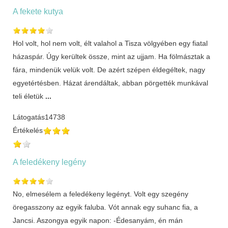
A fekete kutya
Hol volt, hol nem volt, élt valahol a Tisza völgyében egy fiatal
házaspár. Úgy kerültek össze, mint az ujjam. Ha fölmásztak a
fára, mindenük velük volt. De azért szépen éldegéltek, nagy
egyetértésben. Házat árendáltak, abban pörgették munkával
teli életük
...
Látogatás
14738
Értékelés
A feledékeny legény
No, elmesélem a feledékeny legényt. Volt egy szegény
öregasszony az egyik faluba. Vót annak egy suhanc fia, a
Jancsi. Aszongya egyik napon: -Édesanyám, én mán