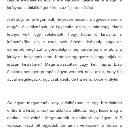
királynál, s útiköltséget kért, s az éjjelre szállást.
A deák jóforma legén volt, helyesen beszélt, s ügyesen viselte
magát. A királynénak ez figyelmire esett, s minthogy eladó
leánya volt, úgy vélekedett, hogy hátha ő királyfiú, s
leánynézőbe jött, s csak azét őtözött deáknak, hogy ne
esmerjék meg! Ezt a gondolatját megmondta az urának, s a
király es helyesnek vette. Ketten megegyeztek, hogy tudják ki,
igazán királyfiú-e? Megmarasztották vagy két napra. Első
écakára nemigen pompás ágyat vetettek neki, azétt, hogy ha
avval megelégszik, úgy csak deák, de ha nem, akkor királyfiú.
Az ágyat megvetették egy oldalházban, s egy bizadalmas
emberit a király annak az ablakára állította, hogy lesse meg a
deákot, mit csinál. Megmutatták a deáknak az ágyat, s ő
vetkezni kezd ott egyedül; de amint vetkeznék, a borsó a