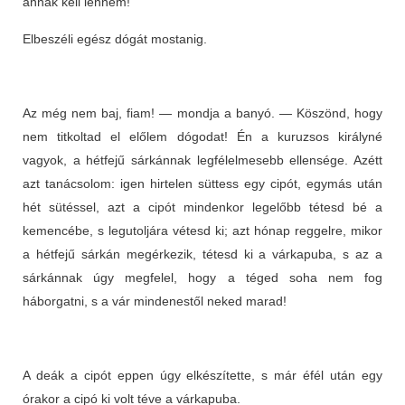
annak kell lennem!
Elbeszéli egész dógát mostanig.
Az még nem baj, fiam! — mondja a banyó. — Köszönd, hogy
nem titkoltad el előlem dógodat! Én a kuruzsos királyné
vagyok, a hétfejű sárkánnak legfélelmesebb ellensége. Azétt
azt tanácsolom: igen hirtelen süttess egy cipót, egymás után
hét sütéssel, azt a cipót mindenkor legelőbb tétesd bé a
kemencébe, s legutoljára vétesd ki; azt hónap reggelre, mikor
a hétfejű sárkán megérkezik, tétesd ki a várkapuba, s az a
sárkánnak úgy megfelel, hogy a téged soha nem fog
háborgatni, s a vár mindenestől neked marad!
A deák a cipót eppen úgy elkészítette, s már éfél után egy
órakor a cipó ki volt téve a várkapuba.