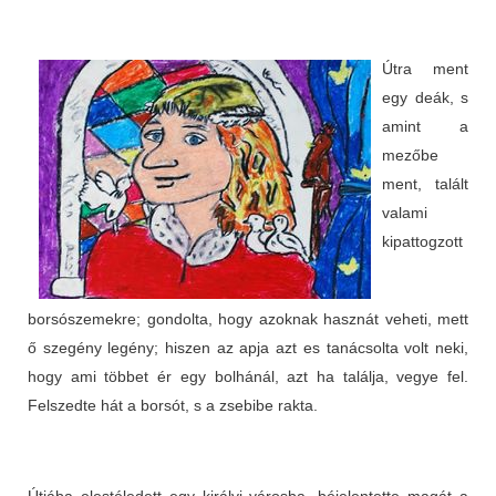
Útra ment
egy deák, s
amint a
mezőbe
ment, talált
valami
kipattogzott
borsószemekre; gondolta, hogy azoknak hasznát veheti, mett
ő szegény legény; hiszen az apja azt es tanácsolta volt neki,
hogy ami többet ér egy bolhánál, azt ha találja, vegye fel.
Felszedte hát a borsót, s a zsebibe rakta.
Útjába elestéledett egy királyi városba, béjelentette magát a