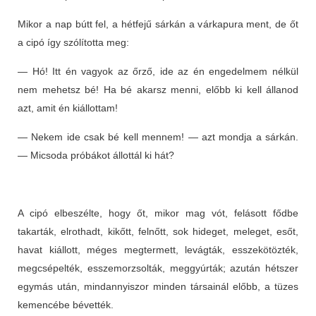
Mikor a nap bútt fel, a hétfejű sárkán a várkapura ment, de őt
a cipó így szólította meg:
— Hó! Itt én vagyok az őrző, ide az én engedelmem nélkül
nem mehetsz bé! Ha bé akarsz menni, előbb ki kell állanod
azt, amit én kiállottam!
— Nekem ide csak bé kell mennem! — azt mondja a sárkán.
— Micsoda próbákot állottál ki hát?
A cipó elbeszélte, hogy őt, mikor mag vót, felásott fődbe
takarták, elrothadt, kikőtt, felnőtt, sok hideget, meleget, esőt,
havat kiállott, méges megtermett, levágták, esszekötözték,
megcsépelték, esszemorzsolták, meggyúrták; azután hétszer
egymás után, mindannyiszor minden társainál előbb, a tüzes
kemencébe bévették.