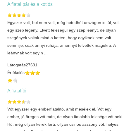
A fiatal pár és a kotlós
Egyszer volt, hol nem volt, még hetedhét országon is túl, volt
egy szép legény. Elvett feleségül egy szép leányt, de olyan
szegények voltak mind a ketten, hogy egyiknek sem volt
semmije, csak annyi ruhája, amennyit felvettek magukra. A
leánynak volt egy n
...
Látogatás
27691
Értékelés
A fiatalító
Vót egyszer egy emberfiatalító, amit mesélek el. Vót egy
ember, jó öreges vót mán, de olyan fiatalabb felesége vót neki.
Hű, még ollyan kerek farú, ollyan csinos asszony vót, helyes