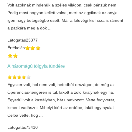
Volt azoknak mindenük a széles világon, csak pénzük nem.
Pedig most nagyon kellett volna, mert az egyiknek az anyja
igen nagy betegségbe esett. Már a faluvégi kis háza is ráment
a patikára meg a dok
...
Látogatás
23377
Értékelés
A háromágú tölgyfa tündére
Egyszer volt, hol nem volt, hetedhét országon, de még az
Óperenciás-tengeren is túl, lakott a zöld királynak egy fia.
Egyedül volt a kastélyban, hát unatkozott. Vette fegyverét,
kiment vadászni. Mihelyt kiért az erdőbe, talált egy nyulat.
Célba vette, hog
...
Látogatás
73410