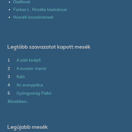
Diafilmek
Farkas L. Rozália kiadványai
Húsvéti locsolóversek
Legtöbb szavazatot kapott mesék
1
A zöld királyfi
2
A suszter manói
3
Káló
4
Az aranypálca
5
Gyöngyvirág Palkó
Bővebben...
Legújabb mesék