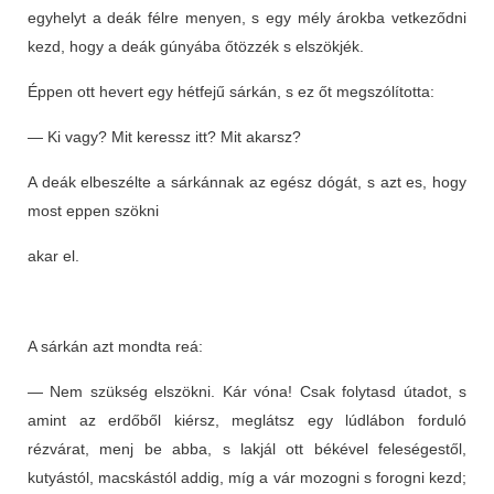
egyhelyt a deák félre menyen, s egy mély árokba vetkeződni
kezd, hogy a deák gúnyába őtözzék s elszökjék.
Éppen ott hevert egy hétfejű sárkán, s ez őt megszólította:
— Ki vagy? Mit keressz itt? Mit akarsz?
A deák elbeszélte a sárkánnak az egész dógát, s azt es, hogy
most eppen szökni
akar el.
A sárkán azt mondta reá:
— Nem szükség elszökni. Kár vóna! Csak folytasd útadot, s
amint az erdőből kiérsz, meglátsz egy lúdlábon forduló
rézvárat, menj be abba, s lakjál ott békével feleségestől,
kutyástól, macskástól addig, míg a vár mozogni s forogni kezd;