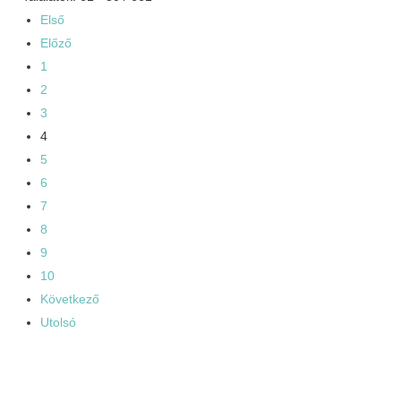
Első
Előző
1
2
3
4
5
6
7
8
9
10
Következő
Utolsó