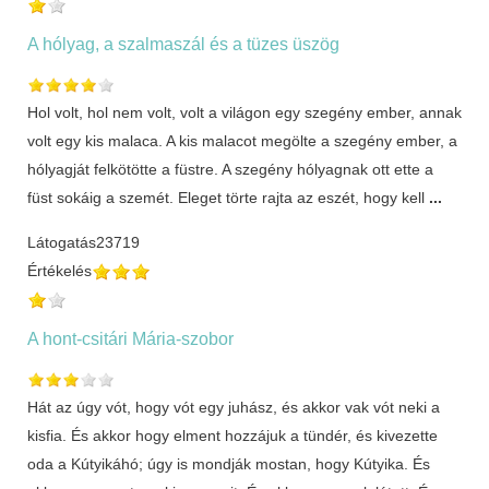
A hólyag, a szalmaszál és a tüzes üszög
Hol volt, hol nem volt, volt a világon egy szegény ember, annak
volt egy kis malaca. A kis malacot megölte a szegény ember, a
hólyagját felkötötte a füstre. A szegény hólyagnak ott ette a
füst sokáig a szemét. Eleget törte rajta az eszét, hogy kell
...
Látogatás
23719
Értékelés
A hont-csitári Mária-szobor
Hát az úgy vót, hogy vót egy juhász, és akkor vak vót neki a
kisfia. És akkor hogy elment hozzájuk a tündér, és kivezette
oda a Kútyikáhó; úgy is mondják mostan, hogy Kútyika. És