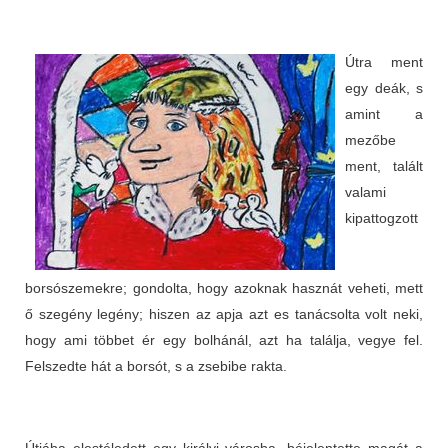
Útra ment
egy deák, s
amint a
mezőbe
ment, talált
valami
kipattogzott
borsószemekre; gondolta, hogy azoknak hasznát veheti, mett
ő szegény legény; hiszen az apja azt es tanácsolta volt neki,
hogy ami többet ér egy bolhánál, azt ha találja, vegye fel.
Felszedte hát a borsót, s a zsebibe rakta.
Útjába elestéledett egy királyi városba, béjelentette magát a