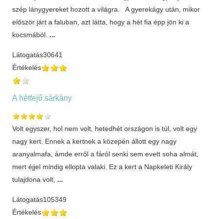
szép lánygyereket hozott a világra. A gyerekágy után, mikor
először járt a faluban, azt látta, hogy a hét fia épp jön ki a
kocsmából.
...
Látogatás
30641
Értékelés
A hétfejű sárkány
Volt egyszer, hol nem volt, hetedhét országon is túl, volt egy
nagy kert. Ennek a kertnek a közepén állott egy nagy
aranyalmafa, ámde erről a fáról senki sem evett soha almát,
mert éjjel mindig ellopta valaki. Ez a kert a Napkeleti Király
tulajdona volt,
...
Látogatás
105349
Értékelés