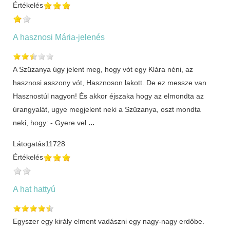
Értékelés
A hasznosi Mária-jelenés
A Szüzanya úgy jelent meg, hogy vót egy Klára néni, az
hasznosi asszony vót, Hasznoson lakott. De ez messze van
Hasznostúl nagyon! És akkor éjszaka hogy az elmondta az
úrangyalát, ugye megjelent neki a Szüzanya, oszt mondta
neki, hogy: - Gyere vel
...
Látogatás
11728
Értékelés
A hat hattyú
Egyszer egy király elment vadászni egy nagy-nagy erdőbe.