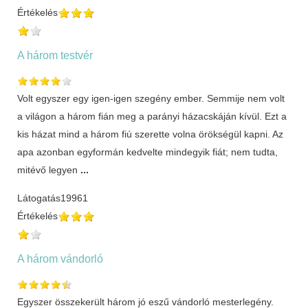
Értékelés
A három testvér
Volt egyszer egy igen-igen szegény ember. Semmije nem volt
a világon a három fián meg a parányi házacskáján kívül. Ezt a
kis házat mind a három fiú szerette volna örökségül kapni. Az
apa azonban egyformán kedvelte mindegyik fiát; nem tudta,
mitévő legyen
...
Látogatás
19961
Értékelés
A három vándorló
Egyszer összekerült három jó eszű vándorló mesterlegény.