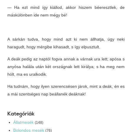
— Ha ezt mind így kiállod, akkor hiszem béeresztlek, de
máskülönben ide nem mégy bé!
A sárkán tudva, hogy mind azt ki nem állhatja, úgy neki
haragudt, hogy mérgibe kihasadt, s így elpusztult.
A deák pedig az naptól fogva annak a várnak ura lett; apósa s
anyósa halála után két országnak lett királya; s ha meg nem
hólt, ma es uralkodik.
Ha tudnám, hogy ilyen szerencsésen járok, mint a deák, én es
a mái szentséges nap beállanék deáknak!
Kategóriák
Állatmesék
(148)
Bolondos mesék
(76)