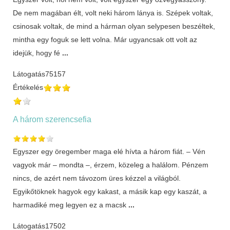
De nem magában élt, volt neki három lánya is. Szépek voltak,
csinosak voltak, de mind a hárman olyan selypesen beszéltek,
mintha egy foguk se lett volna. Már ugyancsak ott volt az
idejük, hogy fé
...
Látogatás
75157
Értékelés
A három szerencsefia
Egyszer egy öregember maga elé hívta a három fiát. – Vén
vagyok már – mondta –, érzem, közeleg a halálom. Pénzem
nincs, de azért nem távozom üres kézzel a világból.
Egyikőtöknek hagyok egy kakast, a másik kap egy kaszát, a
harmadiké meg legyen ez a macsk
...
Látogatás
17502