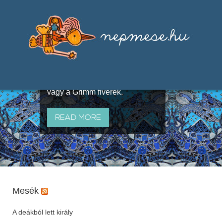
Válogatások a szájhagyomány
útján terjedő elbeszélésekből,
melyeket olyan ismert gyűjtők
állítottak össze, mint Benedek
Elek, Illyés Gyula, Arany László
vagy a Grimm fivérek.
READ MORE
Mesék
A deákból lett király