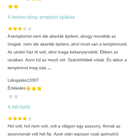
A herencsényi templom építése
A templomot nem ide akarták építeni, ahogy mondták az
öregek. nem ide akarták építeni, ahol most van a templomunk.
Az utolsó ház itt volt, ahol maga bekanyarodott. Ebben az
utcában. Azon túl az mező vót. Szántóföldek vótak. És akkor a
templomot meg oda
...
Látogatás
13307
Értékelés
A hét holló
Hol volt, hol nem volt, volt a világon egy asszony. Annak az
asszonynak volt hét fia. Azok után egyszer csak gyönyörű