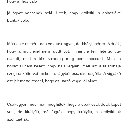
hogy ahhoz való
jó ágyat vessenek neki. Hitték, hogy királyfiú, s ahhozléve
bántak véle.
Más este esmént oda vetettek ágyat, de királyi módra. A deák,
hogy a múlt éjjel nem aludt vót, mihent a fejit letette, úgy
elaludt, mint a tök, virradtig meg sem moccant. Most a
borsóval nem kellett, hogy baja legyen, mett azt a küsruhája
szegibe kötte vót, mikor az ágyból esszekeresgélte. A vigyázó
azt jelentette reggel, hogy az utazó végig jól aludt.
Csakugyan most mán meghitték, hogy a deák csak deák képet
vett, de királyfiú; reá fogták, hogy királyfiú, s királyfiúnak
szólítgatták.