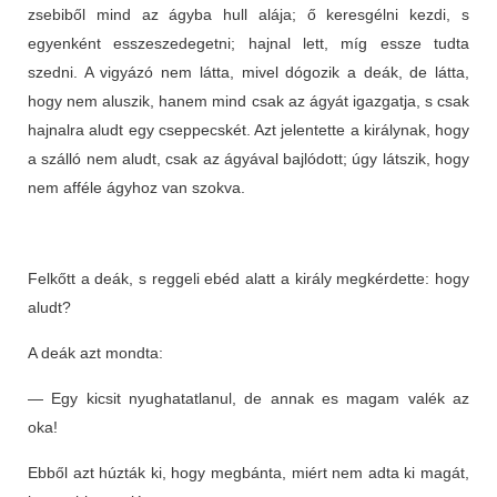
zsebiből mind az ágyba hull alája; ő keresgélni kezdi, s
egyenként esszeszedegetni; hajnal lett, míg essze tudta
szedni. A vigyázó nem látta, mivel dógozik a deák, de látta,
hogy nem aluszik, hanem mind csak az ágyát igazgatja, s csak
hajnalra aludt egy cseppecskét. Azt jelentette a királynak, hogy
a szálló nem aludt, csak az ágyával bajlódott; úgy látszik, hogy
nem afféle ágyhoz van szokva.
Felkőtt a deák, s reggeli ebéd alatt a király megkérdette: hogy
aludt?
A deák azt mondta:
— Egy kicsit nyughatatlanul, de annak es magam valék az
oka!
Ebből azt húzták ki, hogy megbánta, miért nem adta ki magát,