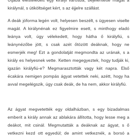
királynál, s útiköltséget kért, s az éjjelre szállást.
A deák jóforma legén volt, helyesen beszélt, s ügyesen viselte
magát. A királynénak ez figyelmire esett, s minthogy eladó
leánya volt, úgy vélekedett, hogy hátha ő királyfiú, s
leánynézőbe jött, s csak azét őtözött deáknak, hogy ne
esmerjék meg! Ezt a gondolatját megmondta az urának, s a
király es helyesnek vette. Ketten megegyeztek, hogy tudják ki,
igazán királyfiú-e? Megmarasztották vagy két napra. Első
écakára nemigen pompás ágyat vetettek neki, azétt, hogy ha
avval megelégszik, úgy csak deák, de ha nem, akkor királyfiú.
Az ágyat megvetették egy oldalházban, s egy bizadalmas
emberit a király annak az ablakára állította, hogy lesse meg a
deákot, mit csinál. Megmutatták a deáknak az ágyat, s ő
vetkezni kezd ott egyedül; de amint vetkeznék, a borsó a