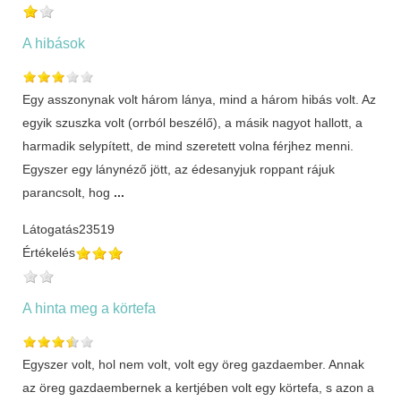
A hibások
Egy asszonynak volt három lánya, mind a három hibás volt. Az
egyik szuszka volt (orrból beszélő), a másik nagyot hallott, a
harmadik selypített, de mind szeretett volna férjhez menni.
Egyszer egy lánynéző jött, az édesanyjuk roppant rájuk
parancsolt, hog
...
Látogatás
23519
Értékelés
A hinta meg a körtefa
Egyszer volt, hol nem volt, volt egy öreg gazdaember. Annak
az öreg gazdaembernek a kertjében volt egy körtefa, s azon a