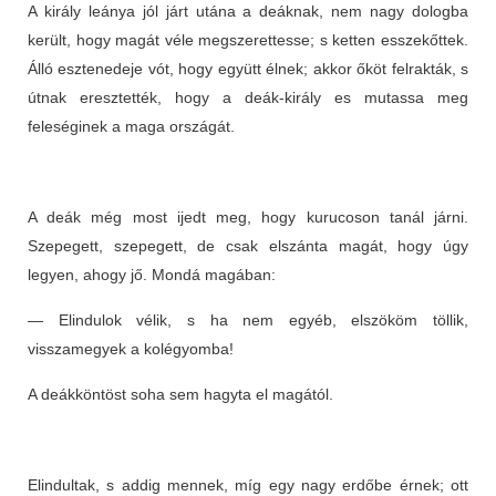
A király leánya jól járt utána a deáknak, nem nagy dologba
került, hogy magát véle megszerettesse; s ketten esszekőttek.
Álló esztenedeje vót, hogy együtt élnek; akkor őköt felrakták, s
útnak eresztették, hogy a deák-király es mutassa meg
feleséginek a maga országát.
A deák még most ijedt meg, hogy kurucoson tanál járni.
Szepegett, szepegett, de csak elszánta magát, hogy úgy
legyen, ahogy jő. Mondá magában:
— Elindulok vélik, s ha nem egyéb, elszököm töllik,
visszamegyek a kolégyomba!
A deákköntöst soha sem hagyta el magától.
Elindultak, s addig mennek, míg egy nagy erdőbe érnek; ott