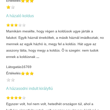
Értékelés
A házaló koldus
Mamikám mesélte, hogy régen a koldúsok ugye járták a
falukot. Egyik háznál éneköltek, a másik háznál imádkoztak; no
mennek az egyik házhó is, megy fel a koldús. Hát ugye az
asszony látta, hogy megy a koldús. Õ is szegén: nem tudok
ennek a koldúsnak
...
Látogatás
16769
Értékelés
A házasodni indult királyfiú
Egyszer volt, hol nem volt, hetedhét országon túl, ahol a