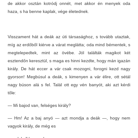
de akkor osztán kotródj onnét, met akkor én menyek oda
haza, s ha benne kaplak, vége életednek.
Visszament hát a deák az úti társasághoz, s tovább utaztak,
míg az erdőből kiérve a várat meglátta; oda mind bémentek, s
megtelepedtek, mint az övébe. Jól találták magikot két
esztendőn keresztül, s maga es hinni kezdte, hogy mán igazán
király. De hát eccer a vár csak mozogni, forogni kezd nagy
gyorson! Megbúsul a deák, s kimenyen a vár élire, ott sétál
nagy búson alá s fel. Talál ott egy vén banyót, aki azt kérdi
tőle:
— Mi bajod van, felséges király?
— Hm! Az a baj anyó — azt mondja a deák —, hogy nem
vagyok király, de még es