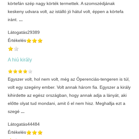
körtefán szép nagy körték termettek. A szomszédjának
keskeny udvara volt, az istálló jó hátul volt, éppen a körtefa
iránt.
...
Látogatás
29389
Értékelés
A hiú király
Egyszer volt, hol nem volt, még az Óperenciás-tengeren is túl,
volt egy szegény ember. Volt annak három fia. Egyszer a király
kihirdette az egész országban, hogy annak adja a lányát, aki
előtte olyat tud mondani, amit ő el nem hisz. Meghallja ezt a
szegé
...
Látogatás
44484
Értékelés