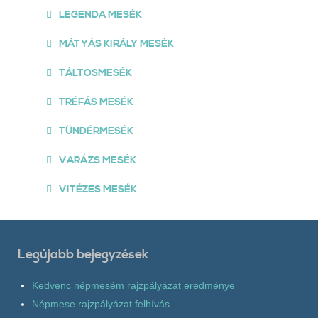
LEGENDA MESÉK
MÁTYÁS KIRÁLY MESÉK
TÁLTOSMESÉK
TRÉFÁS MESÉK
TÜNDÉRMESÉK
VARÁZS MESÉK
VITÉZES MESÉK
Legújabb bejegyzések
Kedvenc népmesém rajzpályázat eredménye
Népmese rajzpályázat felhívás