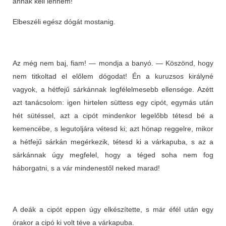
annak kell lennem!
Elbeszéli egész dógát mostanig.
Az még nem baj, fiam! — mondja a banyó. — Köszönd, hogy
nem titkoltad el előlem dógodat! Én a kuruzsos királyné
vagyok, a hétfejű sárkánnak legfélelmesebb ellensége. Azétt
azt tanácsolom: igen hirtelen süttess egy cipót, egymás után
hét sütéssel, azt a cipót mindenkor legelőbb tétesd bé a
kemencébe, s legutoljára vétesd ki; azt hónap reggelre, mikor
a hétfejű sárkán megérkezik, tétesd ki a várkapuba, s az a
sárkánnak úgy megfelel, hogy a téged soha nem fog
háborgatni, s a vár mindenestől neked marad!
A deák a cipót eppen úgy elkészítette, s már éfél után egy
órakor a cipó ki volt téve a várkapuba.