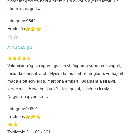
akkor megmosta neki a szemit. És akkor a gyerek látott. És
utána kifaragott
...
Látogatás
9549
Értékelés
A hű szolga
Valamikor réges-régen egy királyfi éppen a városba lovagolt,
mikor különöset látott. Nyolc dühös ember megkötözve hajtott
maga előtt egy erős, marcona embert. Odament a királyfi,
kérdezte: - Hova hajtjátok? - Kivégezni, felséges király.
Nagyon-nagyon so
...
Látogatás
20601
Értékelés
Találatok: 61 - 80 / 661