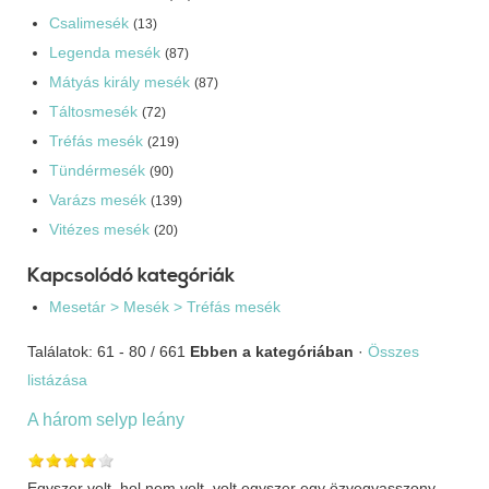
Csalimesék
(13)
Legenda mesék
(87)
Mátyás király mesék
(87)
Táltosmesék
(72)
Tréfás mesék
(219)
Tündérmesék
(90)
Varázs mesék
(139)
Vitézes mesék
(20)
Kapcsolódó kategóriák
Mesetár > Mesék > Tréfás mesék
Találatok: 61 - 80 / 661
Ebben a kategóriában
·
Összes
listázása
A három selyp leány
Egyszer volt, hol nem volt, volt egyszer egy özvegyasszony.