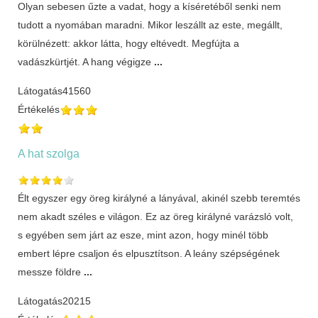
Olyan sebesen űzte a vadat, hogy a kíséretéből senki nem
tudott a nyomában maradni. Mikor leszállt az este, megállt,
körülnézett: akkor látta, hogy eltévedt. Megfújta a
vadászkürtjét. A hang végigze
...
Látogatás
41560
Értékelés
A hat szolga
Élt egyszer egy öreg királyné a lányával, akinél szebb teremtés
nem akadt széles e világon. Ez az öreg királyné varázsló volt,
s egyében sem járt az esze, mint azon, hogy minél több
embert lépre csaljon és elpusztítson. A leány szépségének
messze földre
...
Látogatás
20215