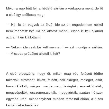
Mikor a nap bútt fel, a hétfejű sárkán a várkapura ment, de őt
a cipó így szólította meg:
— Hó! Itt én vagyok az őrző, ide az én engedelmem nélkül
nem mehetsz bé! Ha bé akarsz menni, előbb ki kell állanod
azt, amit én kiállottam!
— Nekem ide csak bé kell mennem! — azt mondja a sárkán.
— Micsoda próbákot állottál ki hát?
A cipó elbeszélte, hogy őt, mikor mag vót, felásott fődbe
takarták, elrothadt, kikőtt, felnőtt, sok hideget, meleget, esőt,
havat kiállott, méges megtermett, levágták, esszekötözték,
megcsépelték, esszemorzsolták, meggyúrták; azután hétszer
egymás után, mindannyiszor minden társainál előbb, a tüzes
kemencébe bévették.