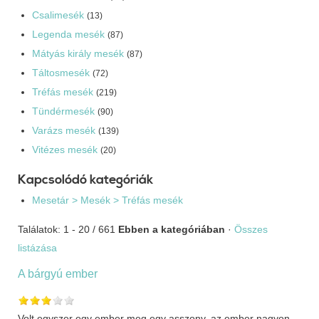
Csalimesék
(13)
Legenda mesék
(87)
Mátyás király mesék
(87)
Táltosmesék
(72)
Tréfás mesék
(219)
Tündérmesék
(90)
Varázs mesék
(139)
Vitézes mesék
(20)
Kapcsolódó kategóriák
Mesetár > Mesék > Tréfás mesék
Találatok: 1 - 20 / 661
Ebben a kategóriában
·
Összes
listázása
A bárgyú ember
Volt egyszer egy ember meg egy asszony, az ember nagyon