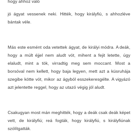
hogy ahhoz való
jó ágyat vessenek neki. Hitték, hogy királyfiú, s ahhozléve
bántak véle.
Más este esmént oda vetettek ágyat, de királyi módra. A deák,
hogy a múlt éjjel nem aludt vót, mihent a fejit letette, úgy
elaludt, mint a tök, virradtig meg sem moccant. Most a
borsóval nem kellett, hogy baja legyen, mett azt a küsruhája
szegibe kötte vót, mikor az ágyból esszekeresgélte. A vigyázó
azt jelentette reggel, hogy az utazó végig jól aludt.
Csakugyan most mán meghitték, hogy a deák csak deák képet
vett, de királyfiú; reá fogták, hogy királyfiú, s királyfiúnak
szólítgatták.