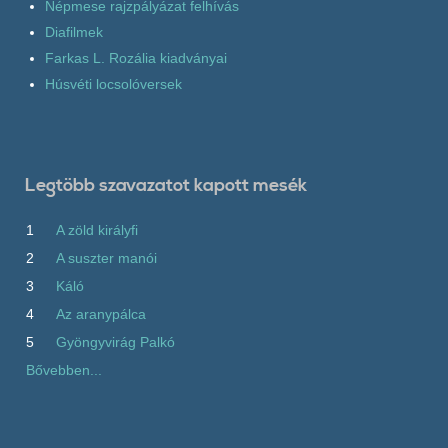
Népmese rajzpályázat felhívás
Diafilmek
Farkas L. Rozália kiadványai
Húsvéti locsolóversek
Legtöbb szavazatot kapott mesék
1
A zöld királyfi
2
A suszter manói
3
Káló
4
Az aranypálca
5
Gyöngyvirág Palkó
Bővebben...