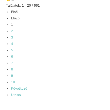
Találatok: 1 - 20 / 661
Első
Előző
1
2
3
4
5
6
7
8
9
10
Következő
Utolsó