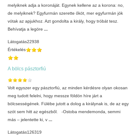
melyiknek adja a koronáját. Egynek kellene az a korona: no,
de melyiknek? Egyfurmán szerette őköt, mer egyfurmán jók
vótak az apjukhoz. Azt gondolta a király, hogy tróbát tesz.
Behívatja a legöre
...
Látogatás
22938
Értékelés
A bölcs pásztorfiú
Volt egyszer egy pásztorfiú, az minden kérdésre olyan okosan
meg tudott felelni, hogy messze földön híre járt a
bölcsességének. Fülébe jutott a dolog a királynak is, de az egy
szót sem hitt az egészből. -Ostoba mendemonda, semmi
más – jelentette ki, v
...
Látogatás
126319