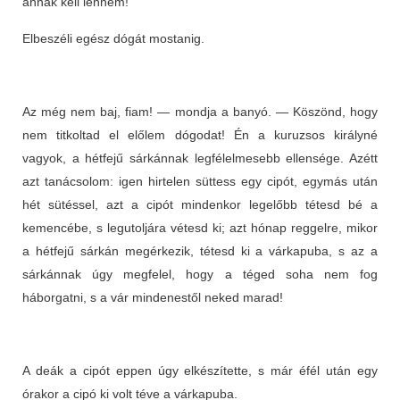
annak kell lennem!
Elbeszéli egész dógát mostanig.
Az még nem baj, fiam! — mondja a banyó. — Köszönd, hogy
nem titkoltad el előlem dógodat! Én a kuruzsos királyné
vagyok, a hétfejű sárkánnak legfélelmesebb ellensége. Azétt
azt tanácsolom: igen hirtelen süttess egy cipót, egymás után
hét sütéssel, azt a cipót mindenkor legelőbb tétesd bé a
kemencébe, s legutoljára vétesd ki; azt hónap reggelre, mikor
a hétfejű sárkán megérkezik, tétesd ki a várkapuba, s az a
sárkánnak úgy megfelel, hogy a téged soha nem fog
háborgatni, s a vár mindenestől neked marad!
A deák a cipót eppen úgy elkészítette, s már éfél után egy
órakor a cipó ki volt téve a várkapuba.