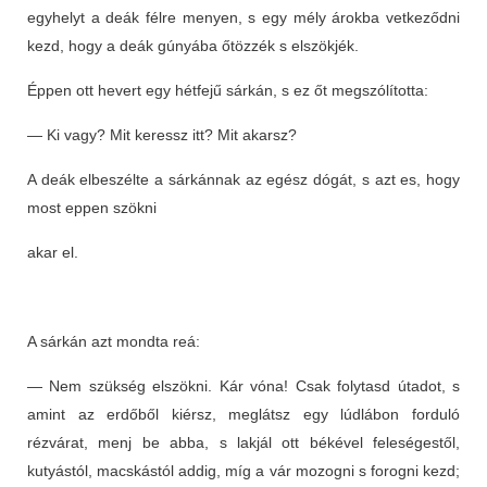
egyhelyt a deák félre menyen, s egy mély árokba vetkeződni
kezd, hogy a deák gúnyába őtözzék s elszökjék.
Éppen ott hevert egy hétfejű sárkán, s ez őt megszólította:
— Ki vagy? Mit keressz itt? Mit akarsz?
A deák elbeszélte a sárkánnak az egész dógát, s azt es, hogy
most eppen szökni
akar el.
A sárkán azt mondta reá:
— Nem szükség elszökni. Kár vóna! Csak folytasd útadot, s
amint az erdőből kiérsz, meglátsz egy lúdlábon forduló
rézvárat, menj be abba, s lakjál ott békével feleségestől,
kutyástól, macskástól addig, míg a vár mozogni s forogni kezd;