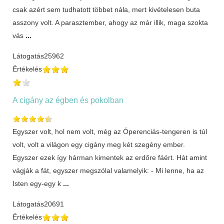
csak azért sem tudhatott többet nála, mert kivételesen buta
asszony volt. A parasztember, ahogy az már illik, maga szokta
vás
...
Látogatás
25962
Értékelés
A cigány az égben és pokolban
Egyszer volt, hol nem volt, még az Óperenciás-tengeren is túl
volt, volt a világon egy cigány meg két szegény ember.
Egyszer ezek így hárman kimentek az erdőre fáért. Hát amint
vágják a fát, egyszer megszólal valamelyik: - Mi lenne, ha az
Isten egy-egy k
...
Látogatás
20691
Értékelés