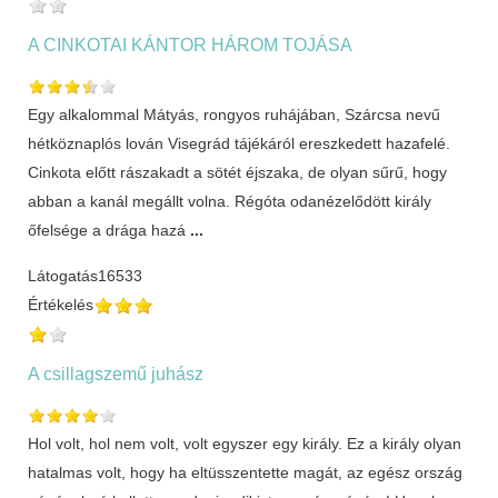
A CINKOTAI KÁNTOR HÁROM TOJÁSA
Egy alkalommal Mátyás, rongyos ruhájában, Szárcsa nevű
hétköznaplós lován Visegrád tájékáról ereszkedett hazafelé.
Cinkota előtt rászakadt a sötét éjszaka, de olyan sűrű, hogy
abban a kanál megállt volna. Régóta odanéze­lődött király
őfelsége a drága hazá
...
Látogatás
16533
Értékelés
A csillagszemű juhász
Hol volt, hol nem volt, volt egyszer egy király. Ez a király olyan
hatalmas volt, hogy ha eltüsszentette magát, az egész ország