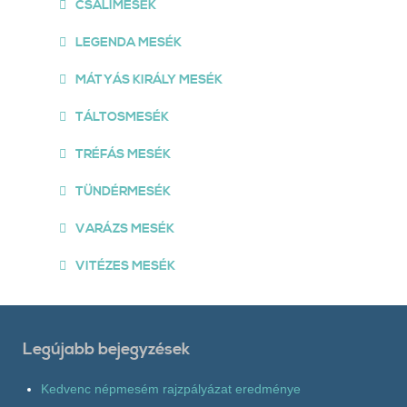
CSALIMESÉK
LEGENDA MESÉK
MÁTYÁS KIRÁLY MESÉK
TÁLTOSMESÉK
TRÉFÁS MESÉK
TÜNDÉRMESÉK
VARÁZS MESÉK
VITÉZES MESÉK
Legújabb bejegyzések
Kedvenc népmesém rajzpályázat eredménye