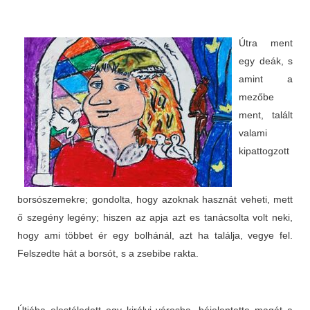
Útra ment
egy deák, s
amint a
mezőbe
ment, talált
valami
kipattogzott
borsószemekre; gondolta, hogy azoknak hasznát veheti, mett
ő szegény legény; hiszen az apja azt es tanácsolta volt neki,
hogy ami többet ér egy bolhánál, azt ha találja, vegye fel.
Felszedte hát a borsót, s a zsebibe rakta.
Útjába elestéledett egy királyi városba, béjelentette magát a