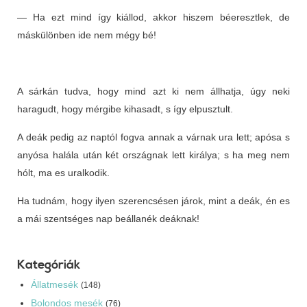
— Ha ezt mind így kiállod, akkor hiszem béeresztlek, de
máskülönben ide nem mégy bé!
A sárkán tudva, hogy mind azt ki nem állhatja, úgy neki
haragudt, hogy mérgibe kihasadt, s így elpusztult.
A deák pedig az naptól fogva annak a várnak ura lett; apósa s
anyósa halála után két országnak lett királya; s ha meg nem
hólt, ma es uralkodik.
Ha tudnám, hogy ilyen szerencsésen járok, mint a deák, én es
a mái szentséges nap beállanék deáknak!
Kategóriák
Állatmesék
(148)
Bolondos mesék
(76)