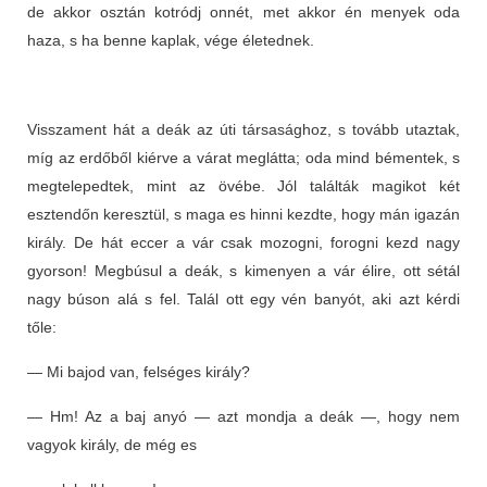
de akkor osztán kotródj onnét, met akkor én menyek oda
haza, s ha benne kaplak, vége életednek.
Visszament hát a deák az úti társasághoz, s tovább utaztak,
míg az erdőből kiérve a várat meglátta; oda mind bémentek, s
megtelepedtek, mint az övébe. Jól találták magikot két
esztendőn keresztül, s maga es hinni kezdte, hogy mán igazán
király. De hát eccer a vár csak mozogni, forogni kezd nagy
gyorson! Megbúsul a deák, s kimenyen a vár élire, ott sétál
nagy búson alá s fel. Talál ott egy vén banyót, aki azt kérdi
tőle:
— Mi bajod van, felséges király?
— Hm! Az a baj anyó — azt mondja a deák —, hogy nem
vagyok király, de még es