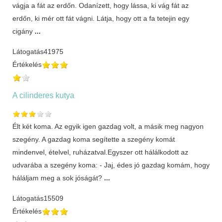
vágja a fát az erdőn. Odanízett, hogy lássa, ki vág fát az
erdőn, ki mér ott fát vágni. Látja, hogy ott a fa tetejin egy
cigány
...
Látogatás
41975
Értékelés
A cilinderes kutya
Élt két koma. Az egyik igen gazdag volt, a másik meg nagyon
szegény. A gazdag koma segítette a szegény komát
mindenvel, ételvel, ruházatval.Egyszer ott hálálkodott az
udvarába a szegény koma: - Jaj, édes jó gazdag komám, hogy
háláljam meg a sok jóságát?
...
Látogatás
15509
Értékelés