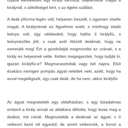
királynál, s útiköltséget kért, s az éjjelre szállást.
A deák jóforma legén volt, helyesen beszélt, s ügyesen viselte
magát. A királynénak ez figyelmire esett, s minthogy eladó
leánya volt, úgy vélekedett, hogy hátha ő királyfiú, s
leánynézőbe jött, s csak azét őtözött deáknak, hogy ne
esmerjék meg! Ezt a gondolatját megmondta az urának, s a
király es helyesnek vette. Ketten megegyeztek, hogy tudják ki,
igazán királyfiú-e? Megmarasztották vagy két napra. Első
écakára nemigen pompás ágyat vetettek neki, azétt, hogy ha
avval megelégszik, úgy csak deák, de ha nem, akkor királyfiú.
Az ágyat megvetették egy oldalházban, s egy bizadalmas
emberit a király annak az ablakára állította, hogy lesse meg a
deákot, mit csinál. Megmutatták a deáknak az ágyat, s ő
vetkezni kezd ott egyedül; de amint vetkeznék, a borsó a