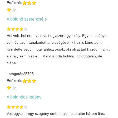
Értékelés
A bolond szerencséje
Hol volt, hol nem volt, volt egyszer egy király. Egyetlen lánya
volt, és azon tanakodott a feleségével, kihez is kéne adni.
Kihirdette végül, hogy ahhoz adják, aki olyat tud hazudni, amit
a király sem hisz el. Ment is oda boldog, boldogtalan, de
hiába
...
Látogatás
25705
Értékelés
A bolondos legény
Volt egyszer egy szegény ember, aki holta után három fiára