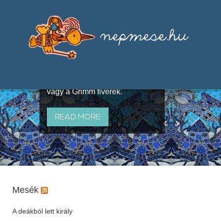
Válogatások a szájhagyomány
útján terjedő elbeszélésekből,
melyeket olyan ismert gyűjtők
állítottak össze, mint Benedek
Elek, Illyés Gyula, Arany László
vagy a Grimm fivérek.
READ MORE
Mesék
A deákból lett király