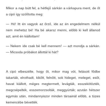
Mikor a nap bútt fel, a hétfejű sárkán a várkapura ment, de őt
a cipó így szólította meg:
— Hó! Itt én vagyok az őrző, ide az én engedelmem nélkül
nem mehetsz bé! Ha bé akarsz menni, előbb ki kell állanod
azt, amit én kiállottam!
— Nekem ide csak bé kell mennem! — azt mondja a sárkán.
— Micsoda próbákot állottál ki hát?
A cipó elbeszélte, hogy őt, mikor mag vót, felásott fődbe
takarták, elrothadt, kikőtt, felnőtt, sok hideget, meleget, esőt,
havat kiállott, méges megtermett, levágták, esszekötözték,
megcsépelték, esszemorzsolták, meggyúrták; azután hétszer
egymás után, mindannyiszor minden társainál előbb, a tüzes
kemencébe bévették.