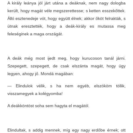
A király leánya jól járt utána a deáknak, nem nagy dologba
került, hogy magát véle megszerettesse; s ketten esszekőttek.
Álló esztenedeje vót, hogy együtt élnek; akkor őköt felrakták, s
útnak eresztették, hogy a deák-király es mutassa meg
feleséginek a maga országát.
A deák még most ijedt meg, hogy kurucoson tanál járni.
Szepegett, szepegett, de csak elszánta magát, hogy úgy
legyen, ahogy jő. Mondá magában:
— Elindulok vélik, s ha nem egyéb, elszököm töllik,
visszamegyek a kolégyomba!
A deákköntöst soha sem hagyta el magától.
Elindultak, s addig mennek, míg egy nagy erdőbe érnek; ott