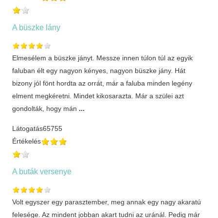
A büszke lány
Elmesélem a büszke jányt. Messze innen túlon túl az egyik
faluban élt egy nagyon kényes, nagyon büszke jány. Hát
bizony jól fönt hordta az orrát, már a faluba minden legény
elment megkéretni. Mindet kikosarazta. Már a szülei azt
gondolták, hogy mán
...
Látogatás
65755
Értékelés
A buták versenye
Volt egyszer egy parasztember, meg annak egy nagy akaratú
felesége. Az mindent jobban akart tudni az uránál. Pedig már