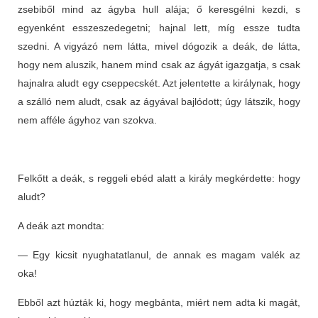
zsebiből mind az ágyba hull alája; ő keresgélni kezdi, s
egyenként esszeszedegetni; hajnal lett, míg essze tudta
szedni. A vigyázó nem látta, mivel dógozik a deák, de látta,
hogy nem aluszik, hanem mind csak az ágyát igazgatja, s csak
hajnalra aludt egy cseppecskét. Azt jelentette a királynak, hogy
a szálló nem aludt, csak az ágyával bajlódott; úgy látszik, hogy
nem afféle ágyhoz van szokva.
Felkőtt a deák, s reggeli ebéd alatt a király megkérdette: hogy
aludt?
A deák azt mondta:
— Egy kicsit nyughatatlanul, de annak es magam valék az
oka!
Ebből azt húzták ki, hogy megbánta, miért nem adta ki magát,