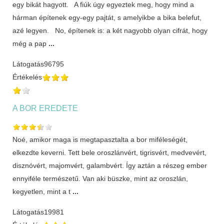
egy bikát hagyott. A fiúk úgy egyeztek meg, hogy mind a
hárman építenek egy-egy pajtát, s amelyikbe a bika belefut,
azé legyen. No, építenek is: a két nagyobb olyan cifrát, hogy
még a pap
...
Látogatás
96795
Értékelés
A BOR EREDETE
Noé, amikor maga is megtapasztalta a bor miféleségét,
elkezdte keverni. Tett bele oroszlánvért, tigrisvért, medvevért,
disznóvért, majomvért, galambvért. Így aztán a részeg ember
ennyiféle természetű. Van aki büszke, mint az oroszlán,
kegyetlen, mint a t
...
Látogatás
19981