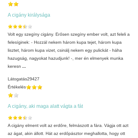
A cigány királysága
Volt egy szegíny cigány. Erősen szegíny ember volt, azt feleli a
felesíginek: - Hozzál nekem három kupa tejet, három kupa
lisztet, három kupa vizet, csinálj nekem egy pulickát - háha
hazugság, nagyokat hazudjunk! -, mer én elmenyek munka
keresn
...
Látogatás
29427
Értékelés
A cigány, aki maga alatt vágta a fát
A cigány elment volt az erdőre, felmászott a fára. Vágja ott azt
az ágat, akin állott. Hát az erdőpásztor meghallotta, hogy ott