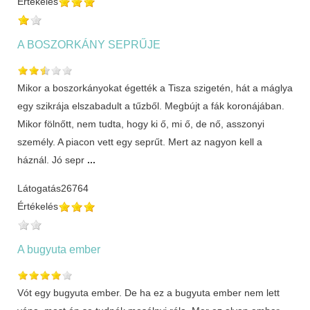
Értékelés
A BOSZORKÁNY SEPRŰJE
Mikor a boszorkányokat égették a Tisza szigetén, hát a máglya
egy szikrája elszabadult a tűzből. Megbújt a fák koronájában.
Mikor fölnőtt, nem tudta, hogy ki ő, mi ő, de nő, asszonyi
személy. A piacon vett egy seprűt. Mert az nagyon kell a
háznál. Jó sepr
...
Látogatás
26764
Értékelés
A bugyuta ember
Vót egy bugyuta ember. De ha ez a bugyuta ember nem lett