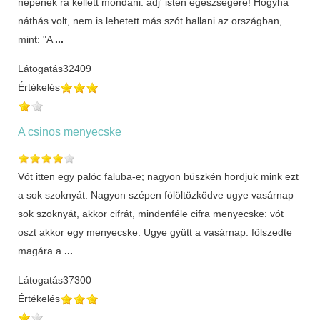
népének rá kellett mondani: adj' isten egészségére! Hogyha
náthás volt, nem is lehetett más szót hallani az országban,
mint: "A
...
Látogatás
32409
Értékelés
A csinos menyecske
Vót itten egy palóc faluba-e; nagyon büszkén hordjuk mink ezt
a sok szoknyát. Nagyon szépen fölöltözködve ugye vasárnap
sok szoknyát, akkor cifrát, mindenféle cifra menyecske: vót
oszt akkor egy menyecske. Ugye gyütt a vasárnap. fölszedte
magára a
...
Látogatás
37300
Értékelés