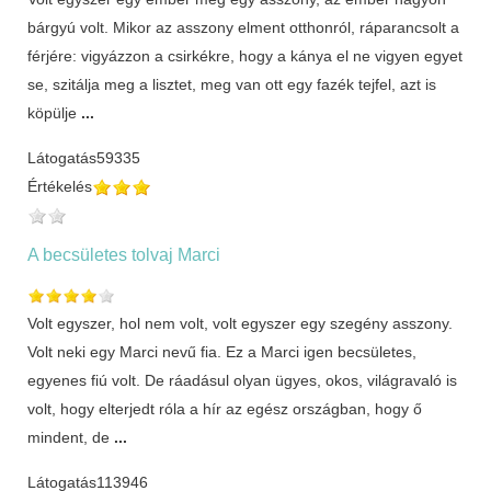
bárgyú volt. Mikor az asszony elment otthonról, ráparancsolt a
férjére: vigyázzon a csirkékre, hogy a kánya el ne vigyen egyet
se, szitálja meg a lisztet, meg van ott egy fazék tejfel, azt is
köpülje
...
Látogatás
59335
Értékelés
A becsületes tolvaj Marci
Volt egyszer, hol nem volt, volt egyszer egy szegény asszony.
Volt neki egy Marci nevű fia. Ez a Marci igen becsületes,
egyenes fiú volt. De ráadásul olyan ügyes, okos, világravaló is
volt, hogy elterjedt róla a hír az egész országban, hogy ő
mindent, de
...
Látogatás
113946