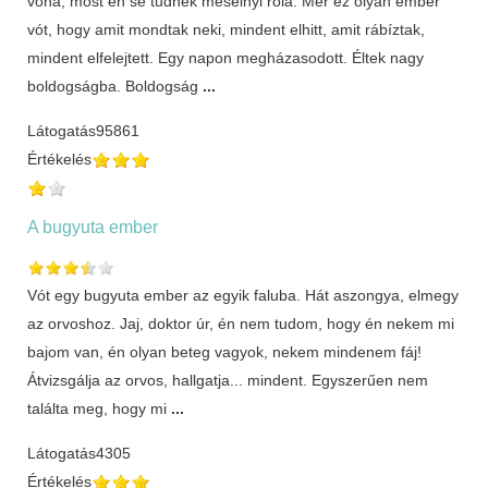
vóna, most én se tudnék mesélnyi róla. Mer ez olyan ember
vót, hogy amit mondtak neki, mindent elhitt, amit rábíztak,
mindent elfelejtett. Egy napon megházasodott. Éltek nagy
boldogságba. Boldogság
...
Látogatás
95861
Értékelés
A bugyuta ember
Vót egy bugyuta ember az egyik faluba. Hát aszongya, elmegy
az orvoshoz. Jaj, doktor úr, én nem tudom, hogy én nekem mi
bajom van, én olyan beteg vagyok, nekem mindenem fáj!
Átvizsgálja az orvos, hallgatja... mindent. Egyszerűen nem
találta meg, hogy mi
...
Látogatás
4305
Értékelés