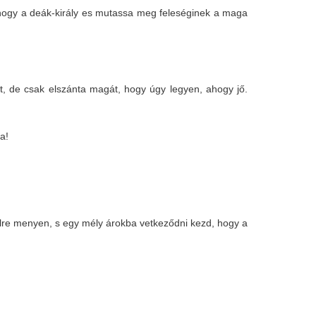
k, hogy a deák-király es mutassa meg feleséginek a maga
t, de csak elszánta magát, hogy úgy legyen, ahogy jő.
ba!
élre menyen, s egy mély árokba vetkeződni kezd, hogy a