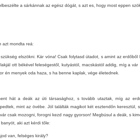
elbeszélte a sárkánnak az egész dógát, s azt es, hogy most eppen szö
n azt mondta reá:
zükség elszökni. Kár vóna! Csak folytasd útadot, s amint az erdőből k
lakjál ott békével feleségestől, kutyástól, macskástól addig, míg a vá
or én menyek oda haza, s ha benne kaplak, vége életednek.
ent hát a deák az úti társasághoz, s tovább utaztak, míg az erd
pedtek, mint az övébe. Jól találták magikot két esztendőn keresztül, 
vár csak mozogni, forogni kezd nagy gyorson! Megbúsul a deák, s kimenye
banyót, aki azt kérdi tőle:
jod van, felséges király?