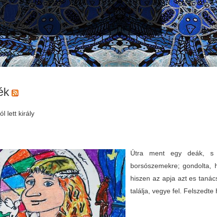
ék
l lett király
Útra ment egy deák, s a
borsószemekre; gondolta, 
hiszen az apja azt es tanács
találja, vegye fel. Felszedte