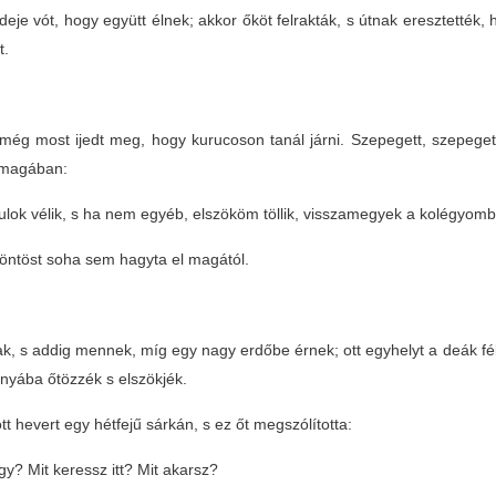
deje vót, hogy együtt élnek; akkor őköt felrakták, s útnak eresztetté
t.
még most ijedt meg, hogy kurucoson tanál járni. Szepegett, szepeget
magában:
ulok vélik, s ha nem egyéb, elszököm töllik, visszamegyek a kolégyom
öntöst soha sem hagyta el magától.
tak, s addig mennek, míg egy nagy erdőbe érnek; ott egyhelyt a deák f
nyába őtözzék s elszökjék.
t hevert egy hétfejű sárkán, s ez őt megszólította:
y? Mit keressz itt? Mit akarsz?