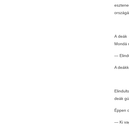
esztene
országá
A deák 
Mondá 
— Elind
A deákk
Elindul
deák gú
Éppen ot
— Ki vag