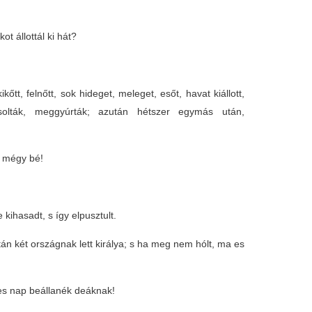
 állottál ki hát?
kőtt, felnőtt, sok hideget, meleget, esőt, havat kiállott,
solták, meggyúrták; azután hétszer egymás után,
m mégy bé!
kihasadt, s így elpusztult.
án két országnak lett királya; s ha meg nem hólt, ma es
es nap beállanék deáknak!