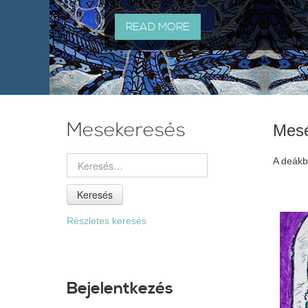
READ MORE
Mesekeresés
Mes
A deákbó
Keresés
Részletes keresés
Bejelentkezés