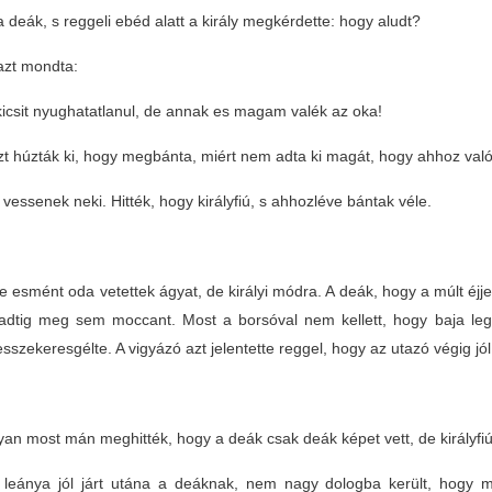
a deák, s reggeli ebéd alatt a király megkérdette: hogy aludt?
azt mondta:
icsit nyughatatlanul, de annak es magam valék az oka!
zt húzták ki, hogy megbánta, miért nem adta ki magát, hogy ahhoz val
 vessenek neki. Hitték, hogy királyfiú, s ahhozléve bántak véle.
 esmént oda vetettek ágyat, de királyi módra. A deák, hogy a múlt éjjel n
rradtig meg sem moccant. Most a borsóval nem kellett, hogy baja leg
sszekeresgélte. A vigyázó azt jelentette reggel, hogy az utazó végig jól
n most mán meghitték, hogy a deák csak deák képet vett, de királyfiú; re
y leánya jól járt utána a deáknak, nem nagy dologba került, hogy m