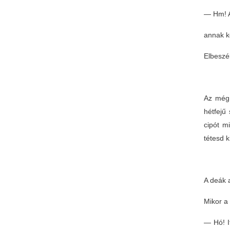
— Hm! A
annak k
Elbeszé
Az még 
hétfejű
cipót m
tétesd 
A deák a
Mikor a 
— Hó! I