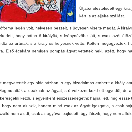
Útjába elestéledett egy királ
kért, s az éjjelre szállást.
óforma legén volt, helyesen beszélt, s ügyesen viselte magát. A király
ekedett, hogy hátha ő királyfiú, s leánynézőbe jött, s csak azét őtö
ta az urának, s a király es helyesnek vette. Ketten megegyeztek, hog
ra. Első écakára nemigen pompás ágyat vetettek neki, azétt, hogy h
.
t megvetették egy oldalházban, s egy bizadalmas emberit a király ann
 Megmutatták a deáknak az ágyat, s ő vetkezni kezd ott egyedül; de a
 keresgélni kezdi, s egyenként esszeszedegetni; hajnal lett, míg essze 
a, hogy nem aluszik, hanem mind csak az ágyát igazgatja, s csak hajna
zálló nem aludt, csak az ágyával bajlódott; úgy látszik, hogy nem affé