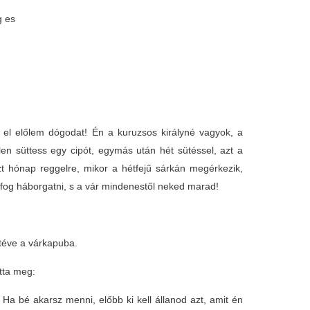
g es
l előlem dógodat! Én a kuruzsos királyné vagyok, a
len süttess egy cipót, egymás után hét sütéssel, azt a
zt hónap reggelre, mikor a hétfejű sárkán megérkezik,
 fog háborgatni, s a vár mindenestől neked marad!
 téve a várkapuba.
otta meg:
a bé akarsz menni, előbb ki kell állanod azt, amit én