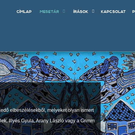
CÍMLAP
MESETÁR
ÍRÁSOK
KAPCSOLAT
P
jedő elbeszélésekből, melyeket olyan ismert
Elek, Illyés Gyula, Arany László vagy a Grimm