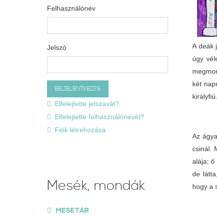
Felhasználónév
A deák j
Jelszó
úgy vél
megmond
két nap
királyfiú
Elfelejtette jelszavát?
Elfelejtette felhasználónevét?
Fiók létrehozása
Az ágya
csinál.
alája; ő
de látt
Mesék, mondák
hogy a s
MESETÁR