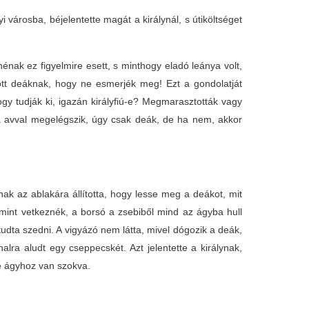
yi városba, béjelentette magát a királynál, s útiköltséget
nénak ez figyelmire esett, s minthogy eladó leánya volt,
zött deáknak, hogy ne esmerjék meg! Ezt a gondolatját
y tudják ki, igazán királyfiú-e? Megmarasztották vagy
a avval megelégszik, úgy csak deák, de ha nem, akkor
ak az ablakára állította, hogy lesse meg a deákot, mit
mint vetkeznék, a borsó a zsebiből mind az ágyba hull
tudta szedni. A vigyázó nem látta, mivel dógozik a deák,
lra aludt egy cseppecskét. Azt jelentette a királynak,
le ágyhoz van szokva.