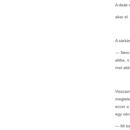
A deák 
akar el.
A sárká
— Nem s
abba, s 
met akk
Visszam
megtele
eccer a 
egy vén 
— Mi ba