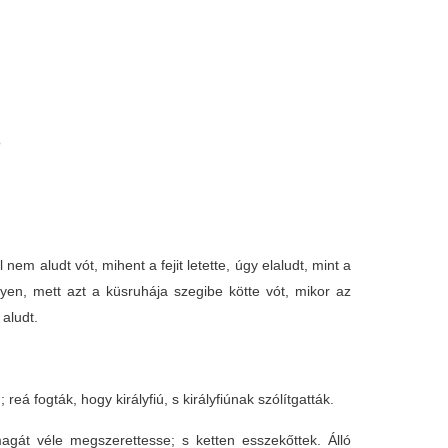
ó
em aludt vót, mihent a fejit letette, úgy elaludt, mint a
yen, mett azt a küsruhája szegibe kötte vót, mikor az
 aludt.
á fogták, hogy királyfiú, s királyfiúnak szólítgatták.
agát véle megszerettesse; s ketten esszekőttek. Álló