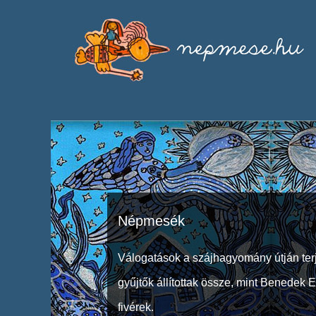
Népmesék
Válogatások a szájhagyomány útján ter
gyűjtők állítottak össze, mint Benedek 
fivérek.