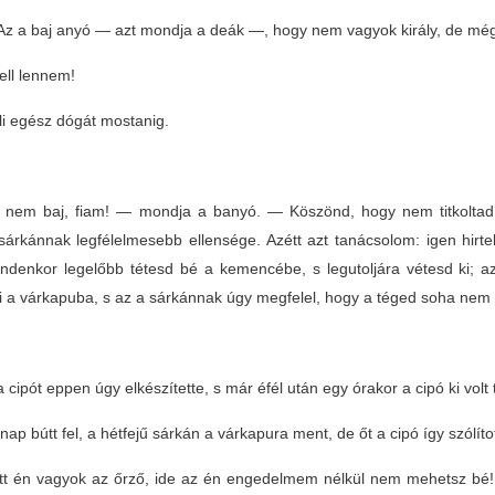
z a baj anyó — azt mondja a deák —, hogy nem vagyok király, de mé
ell lennem!
li egész dógát mostanig.
nem baj, fiam! — mondja a banyó. — Köszönd, hogy nem titkoltad e
 sárkánnak legfélelmesebb ellensége. Azétt azt tanácsolom: igen hirte
indenkor legelőbb tétesd bé a kemencébe, s legutoljára vétesd ki; a
ki a várkapuba, s az a sárkánnak úgy megfelel, hogy a téged soha nem
 cipót eppen úgy elkészítette, s már éfél után egy órakor a cipó ki volt
nap bútt fel, a hétfejű sárkán a várkapura ment, de őt a cipó így szólít
tt én vagyok az őrző, ide az én engedelmem nélkül nem mehetsz bé! H