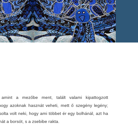
mint a mezőbe ment, talált valami kipattogzott
hogy azoknak hasznát veheti, mett ő szegény legény;
olta volt neki, hogy ami többet ér egy bolhánál, azt ha
 hát a borsót, s a zsebibe rakta.