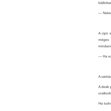
kiállott
— Nekem
A cipó e
méges 
mindann
— Ha ez
A sárkán
A deák 
uralkodi
Ha tudn