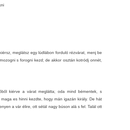
kni
iérsz, meglátsz egy lúdlábon forduló rézvárat, menj be
r mozogni s forogni kezd; de akkor osztán kotródj onnét,
őből kiérve a várat meglátta; oda mind bémentek, s
s maga es hinni kezdte, hogy mán igazán király. De hát
n a vár élire, ott sétál nagy búson alá s fel. Talál ott