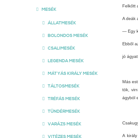
Felkőtt 
MESÉK
A deák 
ÁLLATMESÉK
— Egy k
BOLONDOS MESÉK
Ebből a
CSALIMESÉK
jó ágyat
LEGENDA MESÉK
MÁTYÁS KIRÁLY MESÉK
Más este
TÁLTOSMESÉK
tök, vi
ágyból e
TRÉFÁS MESÉK
TÜNDÉRMESÉK
Csakugya
VARÁZS MESÉK
A királ
VITÉZES MESÉK