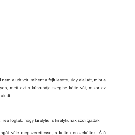
ó
em aludt vót, mihent a fejit letette, úgy elaludt, mint a
yen, mett azt a küsruhája szegibe kötte vót, mikor az
 aludt.
á fogták, hogy királyfiú, s királyfiúnak szólítgatták.
agát véle megszerettesse; s ketten esszekőttek. Álló