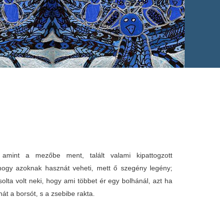
mint a mezőbe ment, talált valami kipattogzott
hogy azoknak hasznát veheti, mett ő szegény legény;
olta volt neki, hogy ami többet ér egy bolhánál, azt ha
 hát a borsót, s a zsebibe rakta.