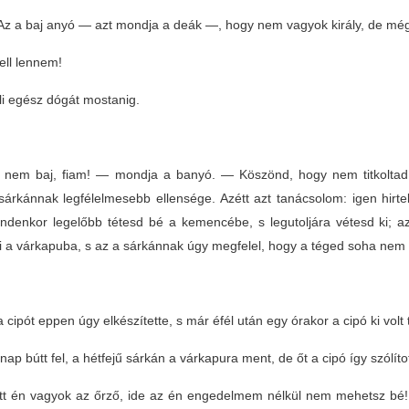
z a baj anyó — azt mondja a deák —, hogy nem vagyok király, de mé
ell lennem!
li egész dógát mostanig.
nem baj, fiam! — mondja a banyó. — Köszönd, hogy nem titkoltad e
 sárkánnak legfélelmesebb ellensége. Azétt azt tanácsolom: igen hirte
indenkor legelőbb tétesd bé a kemencébe, s legutoljára vétesd ki; a
ki a várkapuba, s az a sárkánnak úgy megfelel, hogy a téged soha nem
 cipót eppen úgy elkészítette, s már éfél után egy órakor a cipó ki volt
nap bútt fel, a hétfejű sárkán a várkapura ment, de őt a cipó így szólít
tt én vagyok az őrző, ide az én engedelmem nélkül nem mehetsz bé! H