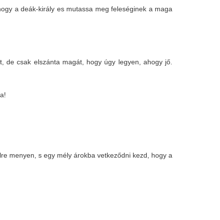
k, hogy a deák-király es mutassa meg feleséginek a maga
t, de csak elszánta magát, hogy úgy legyen, ahogy jő.
ba!
élre menyen, s egy mély árokba vetkeződni kezd, hogy a