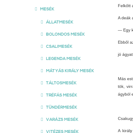
Felkőtt 
MESÉK
A deák 
ÁLLATMESÉK
— Egy k
BOLONDOS MESÉK
Ebből a
CSALIMESÉK
jó ágyat
LEGENDA MESÉK
MÁTYÁS KIRÁLY MESÉK
Más este
TÁLTOSMESÉK
tök, vi
ágyból e
TRÉFÁS MESÉK
TÜNDÉRMESÉK
Csakugya
VARÁZS MESÉK
A királ
VITÉZES MESÉK