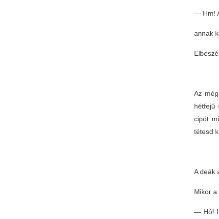
— Hm! A
annak k
Elbeszé
Az még 
hétfejű
cipót m
tétesd 
A deák a
Mikor a 
— Hó! I