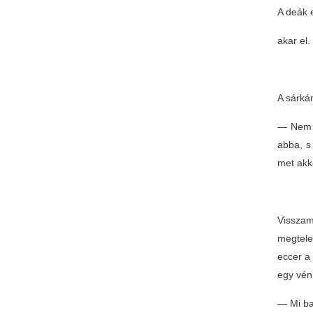
A deák 
akar el.
A sárká
— Nem s
abba, s 
met akk
Visszam
megtele
eccer a 
egy vén 
— Mi ba