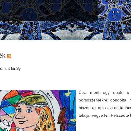
ék
l lett király
Útra ment egy deák, s a
borsószemekre; gondolta, 
hiszen az apja azt es tanács
találja, vegye fel. Felszedte