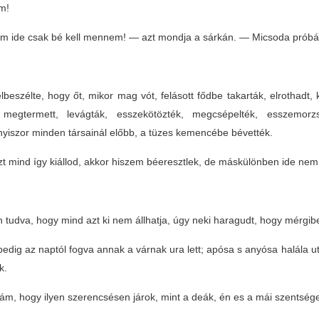
am!
 ide csak bé kell mennem! — azt mondja a sárkán. — Micsoda próbákot
lbeszélte, hogy őt, mikor mag vót, felásott fődbe takarták, elrothadt, ki
megtermett, levágták, esszekötözték, megcsépelték, esszemorz
yiszor minden társainál előbb, a tüzes kemencébe bévették.
t mind így kiállod, akkor hiszem béeresztlek, de máskülönben ide ne
 tudva, hogy mind azt ki nem állhatja, úgy neki haragudt, hogy mérgibe 
pedig az naptól fogva annak a várnak ura lett; apósa s anyósa halála ut
k.
ám, hogy ilyen szerencsésen járok, mint a deák, én es a mái szentség