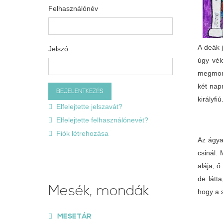
Felhasználónév
A deák j
Jelszó
úgy vél
megmond
két nap
királyfiú
Elfelejtette jelszavát?
Elfelejtette felhasználónevét?
Fiók létrehozása
Az ágya
csinál.
alája; ő
de látt
Mesék, mondák
hogy a s
MESETÁR