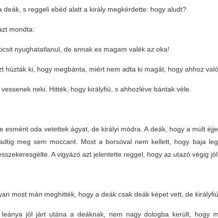
a deák, s reggeli ebéd alatt a király megkérdette: hogy aludt?
azt mondta:
icsit nyughatatlanul, de annak es magam valék az oka!
zt húzták ki, hogy megbánta, miért nem adta ki magát, hogy ahhoz val
 vessenek neki. Hitték, hogy királyfiú, s ahhozléve bántak véle.
 esmént oda vetettek ágyat, de királyi módra. A deák, hogy a múlt éjjel n
rradtig meg sem moccant. Most a borsóval nem kellett, hogy baja leg
sszekeresgélte. A vigyázó azt jelentette reggel, hogy az utazó végig jól
n most mán meghitték, hogy a deák csak deák képet vett, de királyfiú; re
y leánya jól járt utána a deáknak, nem nagy dologba került, hogy m