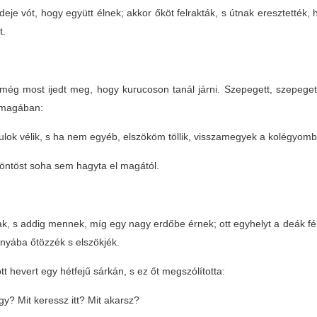
deje vót, hogy együtt élnek; akkor őköt felrakták, s útnak eresztetté
t.
még most ijedt meg, hogy kurucoson tanál járni. Szepegett, szepeget
magában:
ulok vélik, s ha nem egyéb, elszököm töllik, visszamegyek a kolégyom
öntöst soha sem hagyta el magától.
tak, s addig mennek, míg egy nagy erdőbe érnek; ott egyhelyt a deák f
nyába őtözzék s elszökjék.
t hevert egy hétfejű sárkán, s ez őt megszólította:
y? Mit keressz itt? Mit akarsz?