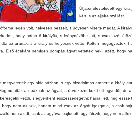
Útjába elestéledett egy királ
kért, s az éjjelre szállást.
óforma legén volt, helyesen beszélt, s ügyesen viselte magát. A király
ekedett, hogy hátha ő királyfiú, s leánynézőbe jött, s csak azét őtö
ta az urának, s a király es helyesnek vette. Ketten megegyeztek, hog
ra. Első écakára nemigen pompás ágyat vetettek neki, azétt, hogy h
.
t megvetették egy oldalházban, s egy bizadalmas emberit a király ann
 Megmutatták a deáknak az ágyat, s ő vetkezni kezd ott egyedül; de a
 keresgélni kezdi, s egyenként esszeszedegetni; hajnal lett, míg essze 
a, hogy nem aluszik, hanem mind csak az ágyát igazgatja, s csak hajna
zálló nem aludt, csak az ágyával bajlódott; úgy látszik, hogy nem affé