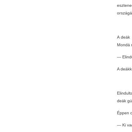
esztene
országá
A deák 
Mondá 
— Elind
A deákk
Elindul
deák gú
Éppen ot
— Ki vag