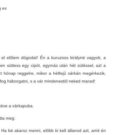
g es
l előlem dógodat! Én a kuruzsos királyné vagyok, a
len süttess egy cipót, egymás után hét sütéssel, azt a
zt hónap reggelre, mikor a hétfejű sárkán megérkezik,
 fog háborgatni, s a vár mindenestől neked marad!
 téve a várkapuba.
otta meg:
a bé akarsz menni, előbb ki kell állanod azt, amit én