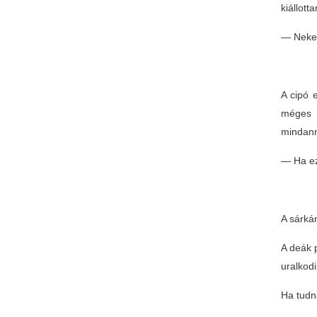
kiállott
— Nekem
A cipó e
méges 
mindann
— Ha ez
A sárkán
A deák 
uralkodi
Ha tudn