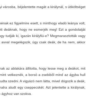
yi városba, béjelentette magát a királynál, s útiköltséget
nénak ez figyelmire esett, s minthogy eladó leánya volt,
zött deáknak, hogy ne esmerjék meg! Ezt a gondolatját
y tudják ki, igazán királyfiú-e? Megmarasztották vagy
a avval megelégszik, úgy csak deák, de ha nem, akkor
ak az ablakára állította, hogy lesse meg a deákot, mit
mint vetkeznék, a borsó a zsebiből mind az ágyba hull
tudta szedni. A vigyázó nem látta, mivel dógozik a deák,
lra aludt egy cseppecskét. Azt jelentette a királynak,
le ágyhoz van szokva.