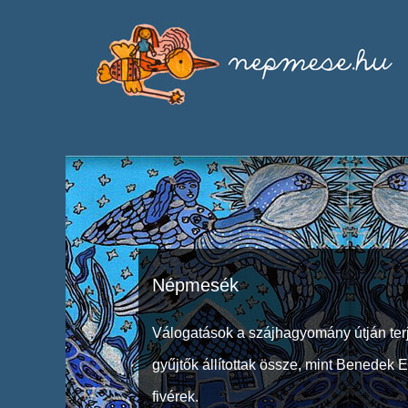
Népmesék
Válogatások a szájhagyomány útján ter
gyűjtők állítottak össze, mint Benedek 
fivérek.