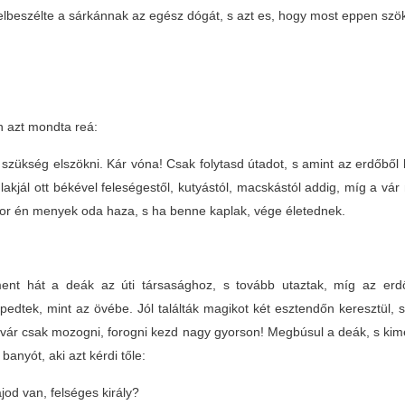
elbeszélte a sárkánnak az egész dógát, s azt es, hogy most eppen szö
n azt mondta reá:
zükség elszökni. Kár vóna! Csak folytasd útadot, s amint az erdőből k
lakjál ott békével feleségestől, kutyástól, macskástól addig, míg a vá
or én menyek oda haza, s ha benne kaplak, vége életednek.
ent hát a deák az úti társasághoz, s tovább utaztak, míg az erd
pedtek, mint az övébe. Jól találták magikot két esztendőn keresztül, 
vár csak mozogni, forogni kezd nagy gyorson! Megbúsul a deák, s kimenye
banyót, aki azt kérdi tőle:
jod van, felséges király?