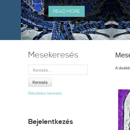
READ MORE
Mesekeresés
Mes
A deákbó
Keresés
Részletes keresés
Bejelentkezés