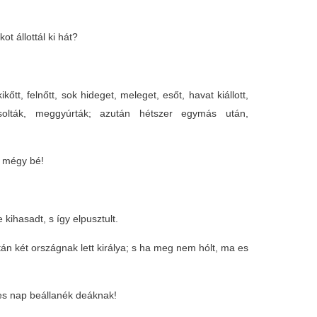
 állottál ki hát?
kőtt, felnőtt, sok hideget, meleget, esőt, havat kiállott,
solták, meggyúrták; azután hétszer egymás után,
m mégy bé!
kihasadt, s így elpusztult.
án két országnak lett királya; s ha meg nem hólt, ma es
es nap beállanék deáknak!