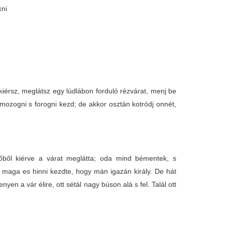
kni
iérsz, meglátsz egy lúdlábon forduló rézvárat, menj be
r mozogni s forogni kezd; de akkor osztán kotródj onnét,
őből kiérve a várat meglátta; oda mind bémentek, s
s maga es hinni kezdte, hogy mán igazán király. De hát
n a vár élire, ott sétál nagy búson alá s fel. Talál ott