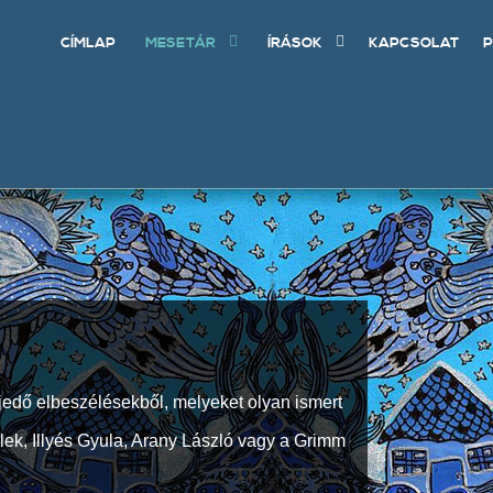
CÍMLAP
MESETÁR
ÍRÁSOK
KAPCSOLAT
P
jedő elbeszélésekből, melyeket olyan ismert
Elek, Illyés Gyula, Arany László vagy a Grimm